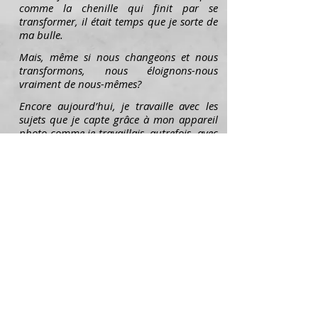
comme la chenille qui finit par se
transformer, il était temps que je sorte de
ma bulle.
Mais, même si nous changeons et nous
transformons, nous éloignons-nous
vraiment de nous-mêmes?
Encore aujourd’hui, je travaille avec les
sujets que je capte grâce à mon appareil
photo comme je travaillais, autrefois, avec
mes mots lorsque j’étais à leur écoute et
que je pouvais m’attarder pendant des
jours sur leurs sens et les images
contenues en eux. Photographiant la
nature et mon environnement dans
l’ordinaire et le « trop connu » de ceux-ci,
je suis donc attentif aux légers
bruissements et murmures se dégageant
de tout pleins de tous ces petits riens sur
lesquels peu de gens prennent le temps de
s’arrêter.
Oui, voilà... rendre visible et unique ce
qu’on ne voyait pas, ce qu’on ne voyait